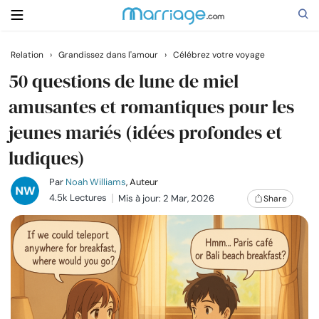
Relation
›
Grandissez dans l'amour
›
Célébrez votre voyage
Rechercher
50 questions de lune de miel
amusantes et romantiques pour les
jeunes mariés (idées profondes et
Se marier
ludiques)
Relations
Par
Noah Williams
, Auteur
4.5k Lectures
Mis à jour: 2 Mar, 2026
Share
Famille
Aide
Cours