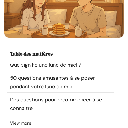
Ressources
Communauté
Trouver un thérapeute
Table des matières
Langue
FR
Que signifie une lune de miel ?
50 questions amusantes à se poser
À propos de nous
Contact
Écrivez pour nous
Publicité avec
nous
pendant votre lune de miel
© Copyright 2026. Tous droits réservés.
Des questions pour recommencer à se
connaître
View more