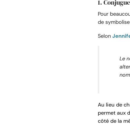
1. Conjugue
Pour beaucoup
de symboliser
Selon
Jennif
Le n
alte
nom 
Au lieu de ch
permet aux d
côté de la 