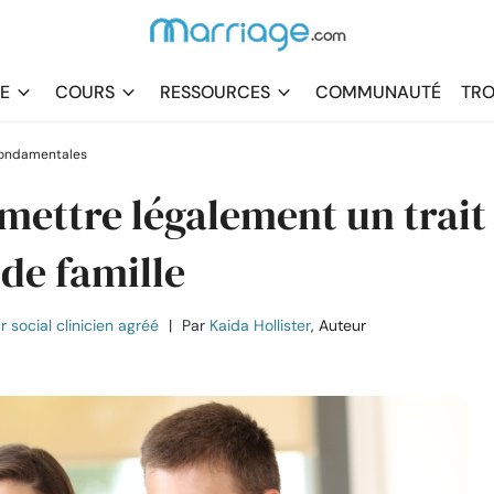
DE
COURS
RESSOURCES
COMMUNAUTÉ
TRO
 fondamentales
mettre légalement un trait
de famille
r social clinicien agréé
|
Par
Kaida Hollister
, Auteur