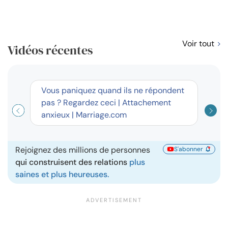
Voir tout
Vidéos récentes
short
Vous paniquez quand ils ne répondent
Résol
pas ? Regardez ceci | Attachement
règl
anxieux | Marriage.com
disp
Rejoignez des millions de personnes
S'abonner
qui construisent des relations
plus
saines et plus heureuses.