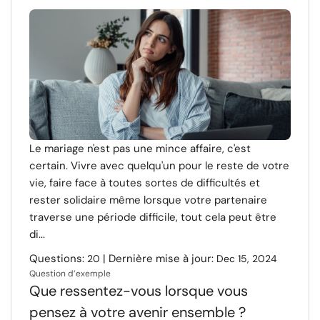
Ressources
Communauté
Trouver un thérapeute
Langue
FR
Le mariage n'est pas une mince affaire, c'est
certain. Vivre avec quelqu'un pour le reste de votre
vie, faire face à toutes sortes de difficultés et
À propos de nous
Contact
Écrivez pour nous
Publicité avec
rester solidaire même lorsque votre partenaire
nous
traverse une période difficile, tout cela peut être
© Copyright 2026. Tous droits réservés.
di...
Questions:
| Dernière mise à jour:
20
Dec 15, 2024
Question d’exemple
Que ressentez-vous lorsque vous
pensez à votre avenir ensemble ?