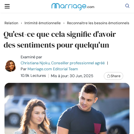
Relation
›
Intimité émotionnelle
›
Reconnaître les besoins émotionnels
Rechercher
Qu'est-ce que cela signifie d'avoir
des sentiments pour quelqu'un
Se marier
Examiné par
Christiana Njoku, Conseiller professionnel agréé
|
Par
Marriage.com Editorial Team
Relations
10.9k Lectures
Mis à jour: 30 Jun, 2025
Share
Famille
Aide
Cours