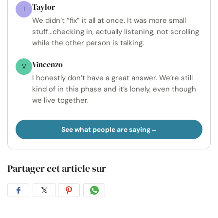
Taylor
T
We didn’t “fix” it all at once. It was more small
stuff...checking in, actually listening, not scrolling
while the other person is talking.
Vincenzo
V
I honestly don’t have a great answer. We’re still
kind of in this phase and it’s lonely, even though
we live together.
See what people are saying
Partager cet article sur
Partager
Partager
Partager
Partager
sur
sur
sur
par