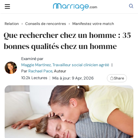
Relation
›
Conseils de rencontres
›
Manifestez votre match
Rechercher
Que rechercher chez un homme : 35
bonnes qualités chez un homme
Se marier
Examiné par
Maggie Martínez, Travailleur social clinicien agréé
|
Par
Rachael Pace
, Auteur
Relations
10.2k Lectures
Mis à jour: 9 Apr, 2026
Share
Famille
Aide
Cours