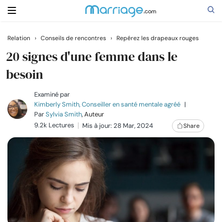
Relation
›
Conseils de rencontres
›
Repérez les drapeaux rouges
Rechercher
20 signes d'une femme dans le
besoin
Se marier
Examiné par
Kimberly Smith, Conseiller en santé mentale agréé
|
Par
Sylvia Smith
, Auteur
Relations
9.2k Lectures
Mis à jour: 28 Mar, 2024
Share
Famille
Aide
Cours