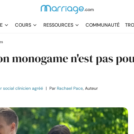
DE
COURS
RESSOURCES
COMMUNAUTÉ
TRO
es
tion monogame n'est pas po
r social clinicien agréé
|
Par
Rachael Pace
, Auteur