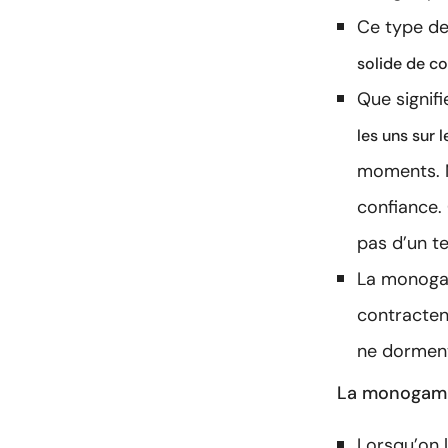
Ce type de
solide de c
Que signif
les uns sur l
moments. M
confiance.
pas d’un te
La monogam
contracten
ne dormen
La monogamie
Lorsqu’on l