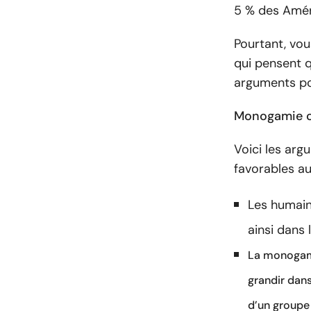
5 % des Amér
Pourtant, vo
qui pensent q
arguments pou
Monogamie co
Voici les ar
favorables a
Les humain
ainsi dans 
La monogami
grandir dans
d’un groupe