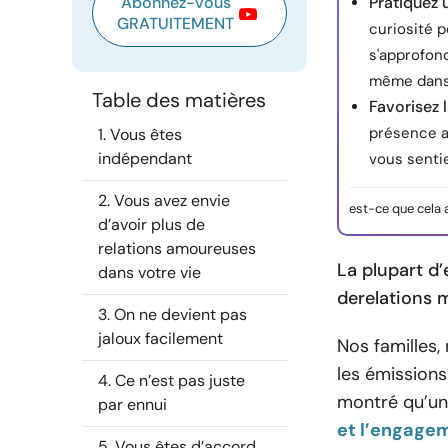
Abonnez-vous
Pratiquez
GRATUITEMENT
curiosité p
s'approfon
même dans 
Table des matières
Favorisez 
présence a
1. Vous êtes
indépendant
vous sentie
2. Vous avez envie
est-ce que cela 
d’avoir plus de
relations amoureuses
La plupart d
dans votre vie
de
relations
3. On ne devient pas
jaloux facilement
Nos familles
les émissions
4. Ce n’est pas juste
montré qu’un
par ennui
et l’engage
5. Vous êtes d’accord