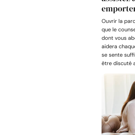
emporte
Ouvrir la par
que le counse
dont vous abo
aidera chaque
se sente suff
être discuté 