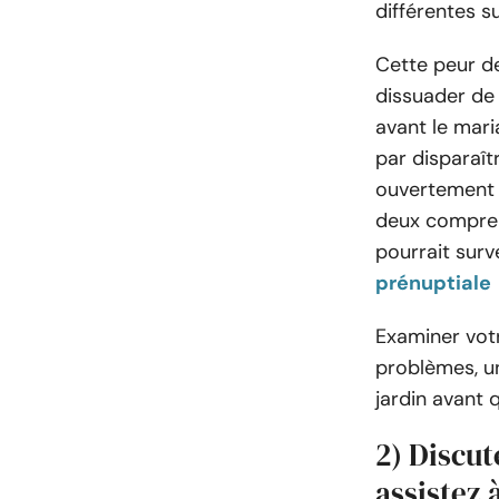
différentes su
Cette peur d
dissuader de
avant le mari
par disparaît
ouvertement e
deux compren
pourrait surv
prénuptiale
Examiner vot
problèmes, u
jardin avant q
2) Discut
assistez 