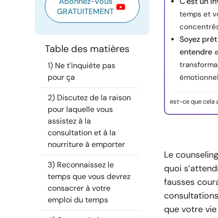
Abonnez-vous
C'est un i
GRATUITEMENT
temps et v
concentrés 
Soyez prêt
Table des matières
entendre
e
transforma
1) Ne t’inquiète pas
pour ça
émotionnel
2) Discutez de la raison
est-ce que cela 
pour laquelle vous
assistez à la
consultation et à la
nourriture à emporter
Le counseling
3) Reconnaissez le
quoi s’attend
temps que vous devrez
fausses coura
consacrer à votre
consultations
emploi du temps
que votre vie