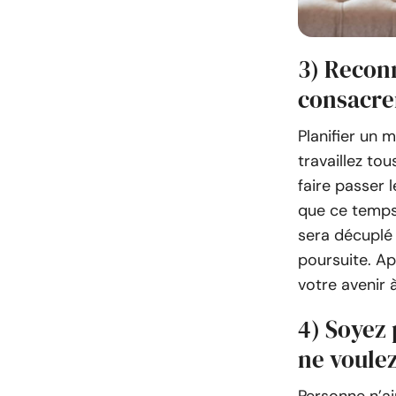
3) Recon
consacre
Planifier un
travaillez to
faire passer 
que ce temps,
sera décuplé 
poursuite. Ap
votre avenir 
4) Soyez 
ne voule
Personne n’a