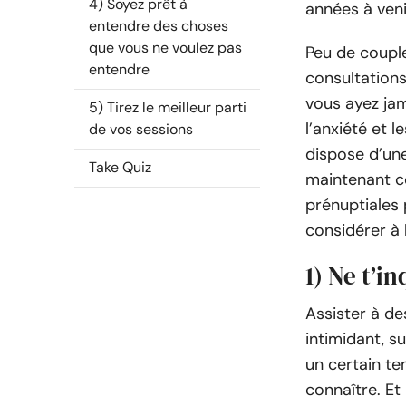
4) Soyez prêt à
années à veni
entendre des choses
que vous ne voulez pas
Peu de couple
entendre
consultations
vous ayez jama
5) Tirez le meilleur parti
l’anxiété et l
de vos sessions
dispose d’une 
Take Quiz
maintenant co
prénuptiales
considérer à 
1) Ne t’i
Assister à de
intimidant, 
un certain t
connaître. E