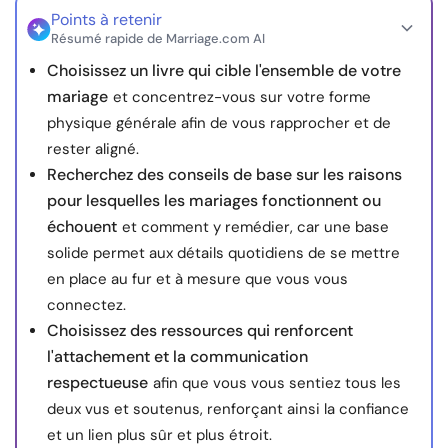
Points à retenir
Ressources
Résumé rapide de Marriage.com AI
Choisissez un livre qui cible l'ensemble de votre
Communauté
mariage
et concentrez-vous sur votre forme
physique générale afin de vous rapprocher et de
Trouver un thérapeute
rester aligné.
Recherchez des conseils de base sur les raisons
Langue
FR
pour lesquelles les mariages fonctionnent ou
échouent
et comment y remédier, car une base
solide permet aux détails quotidiens de se mettre
À propos de nous
Contact
Écrivez pour nous
Publicité avec
en place au fur et à mesure que vous vous
nous
connectez.
Choisissez des ressources qui renforcent
© Copyright 2026. Tous droits réservés.
l'attachement et la communication
respectueuse
afin que vous vous sentiez tous les
deux vus et soutenus, renforçant ainsi la confiance
et un lien plus sûr et plus étroit.