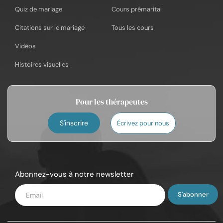
Quiz de mariage
Cours prémarital
Citations sur le mariage
Tous les cours
Vidéos
Histoires visuelles
Pour les thérapeutes
S'inscrire
Écrivez pour nous
Abonnez-vous à notre newsletter
Saisissez
votre
e-