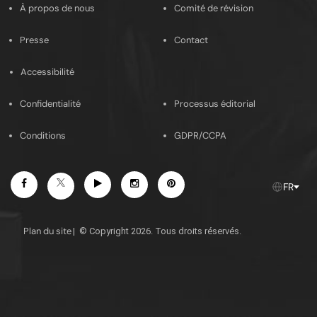
À propos de nous
Comité de révision
mail
Presse
Contact
Accessibilité
Confidentialité
Processus éditorial
Conditions
GDPR/CCPA
Facebook
YouTube
Instagram
Pinterest
X
FR
Plan du site
|
© Copyright 2026. Tous droits réservés.