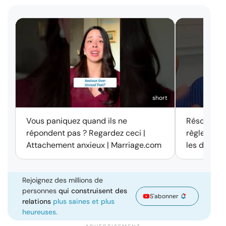
short
Vous paniquez quand ils ne
Résolution 
répondent pas ? Regardez ceci |
règle des 
Attachement anxieux | Marriage.com
les disput
Rejoignez des millions de
personnes
qui construisent des
S'abonner
relations
plus saines et plus
heureuses.