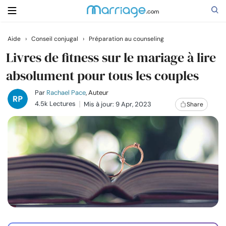
Aide
›
Conseil conjugal
›
Préparation au counseling
Rechercher
Livres de fitness sur le mariage à lire
absolument pour tous les couples
Se marier
Par
Rachael Pace
, Auteur
4.5k Lectures
Mis à jour: 9 Apr, 2023
Share
Relations
Famille
Aide
Cours