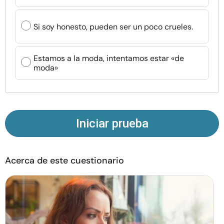
Recursos
Si soy honesto, pueden ser un poco crueles.
Comunidad
Estamos a la moda, intentamos estar «de
Encuentra un terapeuta
moda»
Idioma
ES
Iniciar prueba
Sobre nosotros
Contáctanos
Escríbenos
Publicidad con
nosotros
Acerca de este cuestionario
© Copyright 2026. Todos los derechos reservados.