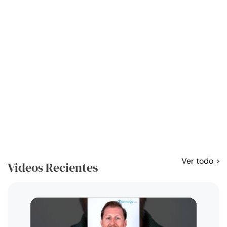
Ver todo
Videos Recientes
Curso
exag