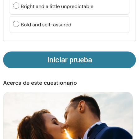
Recursos
Bright and a little unpredictable
Comunidad
Bold and self-assured
Encuentra un terapeuta
Idioma
ES
Iniciar prueba
Acerca de este cuestionario
Sobre nosotros
Contáctanos
Escríbenos
Publicidad con
nosotros
© Copyright 2026. Todos los derechos reservados.