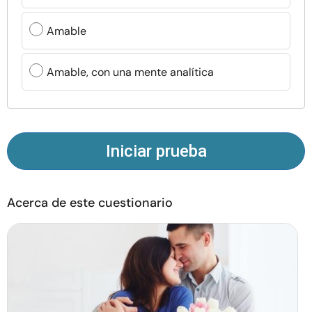
Recursos
Amable
Comunidad
Amable, con una mente analítica
Encuentra un terapeuta
Idioma
ES
Iniciar prueba
Sobre nosotros
Contáctanos
Escríbenos
Publicidad con
Acerca de este cuestionario
nosotros
© Copyright 2026. Todos los derechos reservados.