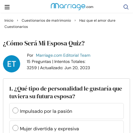
›
›
Inicio
Cuestionarios de matrimonio
Haz que el amor dure
Cuestionarios
Buscar
¿Cómo Será Mi Esposa Quiz?
Casarse
Por
Marriage.com Editorial Team
15 Preguntas
| Intentos Totales:
3259
| Actualizado: Jun 20, 2023
Relaciones
Familia
1. ¿Qué tipo de personalidad le gustaría que
tuviera su futura esposa?
Ayuda
Impulsado por la pasión
Cursos
Mujer divertida y expresiva