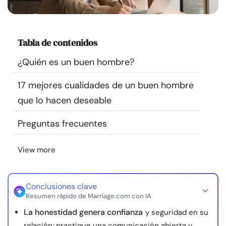
Recursos
Comunidad
Tabla de contenidos
¿Quién es un buen hombre?
Encuentra un terapeuta
17 mejores cualidades de un buen hombre
Idioma
ES
que lo hacen deseable
Preguntas frecuentes
Sobre nosotros
Contáctanos
Escríbenos
Publicidad con
View more
nosotros
© Copyright 2026. Todos los derechos reservados.
Conclusiones clave
Resumen rápido de Marriage.com con IA
La honestidad genera confianza
y seguridad en su
relación; practique una comunicación abierta y