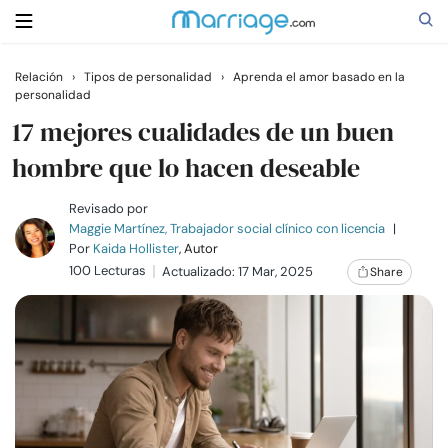
Relación
›
Tipos de personalidad
›
Aprenda el amor basado en la
personalidad
Buscar
17 mejores cualidades de un buen
hombre que lo hacen deseable
Casarse
Revisado por
Maggie Martínez, Trabajador social clínico con licencia
|
Relaciones
Por
Kaida Hollister
, Autor
100 Lecturas
Actualizado: 17 Mar, 2025
Share
Familia
Ayuda
Cursos