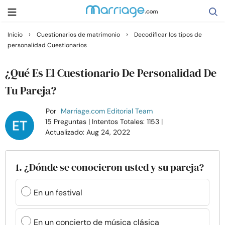
›
›
Inicio
Cuestionarios de matrimonio
Decodificar los tipos de
personalidad Cuestionarios
Buscar
¿Qué Es El Cuestionario De Personalidad De
Casarse
Tu Pareja?
Por
Marriage.com Editorial Team
Relaciones
15 Preguntas
| Intentos Totales: 1153
|
Actualizado: Aug 24, 2022
Familia
1. ¿Dónde se conocieron usted y su pareja?
Ayuda
En un festival
Cursos
En un concierto de música clásica