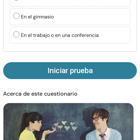
Recursos
En el gimnasio
Comunidad
En el trabajo o en una conferencia
Encuentra un terapeuta
Idioma
ES
Iniciar prueba
Sobre nosotros
Contáctanos
Escríbenos
Publicidad con
nosotros
Acerca de este cuestionario
© Copyright 2026. Todos los derechos reservados.