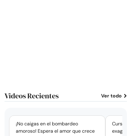
Videos Recientes
Ver todo
corto
¡No caigas en el bombardeo
Cursos de 
amoroso! Espera el amor que crece
exageració