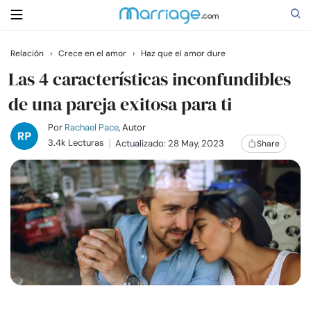
Relación
›
Crece en el amor
›
Haz que el amor dure
Buscar
Las 4 características inconfundibles
de una pareja exitosa para ti
Casarse
Por
Rachael Pace
, Autor
3.4k Lecturas
Actualizado: 28 May, 2023
Share
Relaciones
Familia
Ayuda
Cursos