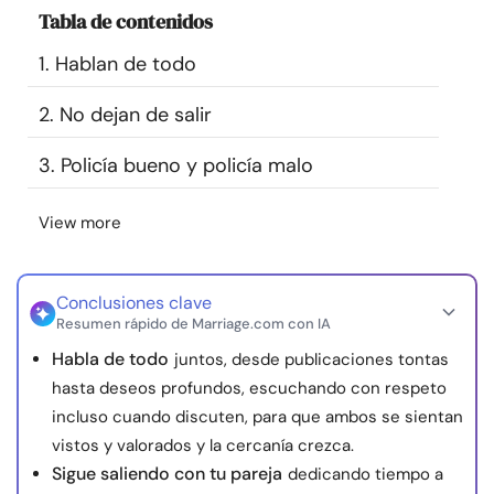
Tabla de contenidos
Recursos
1. Hablan de todo
Comunidad
2. No dejan de salir
Encuentra un terapeuta
3. Policía bueno y policía malo
Idioma
ES
View more
Conclusiones clave
Sobre nosotros
Contáctanos
Escríbenos
Publicidad con
Resumen rápido de Marriage.com con IA
nosotros
Habla de todo
juntos, desde publicaciones tontas
© Copyright 2026. Todos los derechos reservados.
hasta deseos profundos, escuchando con respeto
incluso cuando discuten, para que ambos se sientan
vistos y valorados y la cercanía crezca.
Sigue saliendo con tu pareja
dedicando tiempo a