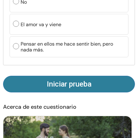
No
Recursos
Comunidad
El amor va y viene
Encuentra un terapeuta
Pensar en ellos me hace sentir bien, pero
nada más.
Idioma
ES
Sobre nosotros
Contáctanos
Escríbenos
Publicidad con
Iniciar prueba
nosotros
© Copyright 2026. Todos los derechos reservados.
Acerca de este cuestionario