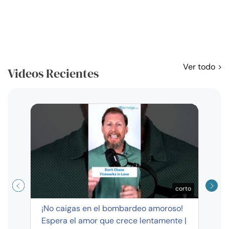
Ver todo
Videos Recientes
Curso
exag
corto
¡No caigas en el bombardeo amoroso!
Espera el amor que crece lentamente |