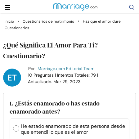
›
›
Inicio
Cuestionarios de matrimonio
Haz que el amor dure
Cuestionarios
Buscar
¿Qué Significa El Amor Para Ti?
Casarse
Cuestionario?
Por
Marriage.com Editorial Team
Relaciones
10 Preguntas
| Intentos Totales: 79
|
Actualizado: Mar 29, 2023
Familia
1. ¿Estás enamorado o has estado
Ayuda
enamorado antes?
Cursos
He estado enamorado de esta persona desde
que entendí lo que es el amor