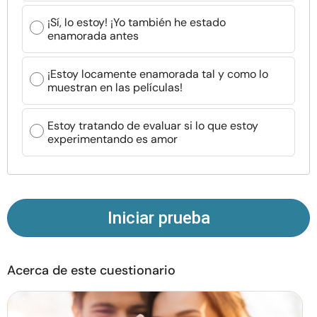
Recursos
¡Sí, lo estoy! ¡Yo también he estado
enamorada antes
Comunidad
¡Estoy locamente enamorada tal y como lo
muestran en las películas!
Encuentra un terapeuta
Estoy tratando de evaluar si lo que estoy
Idioma
ES
experimentando es amor
Sobre nosotros
Contáctanos
Escríbenos
Publicidad con
nosotros
Iniciar prueba
© Copyright 2026. Todos los derechos reservados.
Acerca de este cuestionario