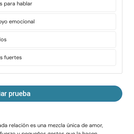
s para hablar
oyo emocional
los
s fuertes
iar prueba
da relación es una mezcla única de amor,
fuerzo y pequeños gestos que la hacen