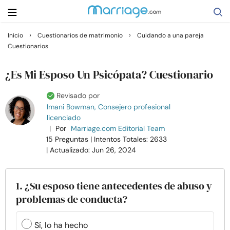
›
›
Inicio
Cuestionarios de matrimonio
Cuidando a una pareja
Cuestionarios
Buscar
¿Es Mi Esposo Un Psicópata? Cuestionario
Casarse
Revisado por
Imani Bowman, Consejero profesional
licenciado
Relaciones
|
Por
Marriage.com Editorial Team
15 Preguntas
| Intentos Totales: 2633
Familia
| Actualizado: Jun 26, 2024
Ayuda
1. ¿Su esposo tiene antecedentes de abuso y
problemas de conducta?
Cursos
Sí, lo ha hecho