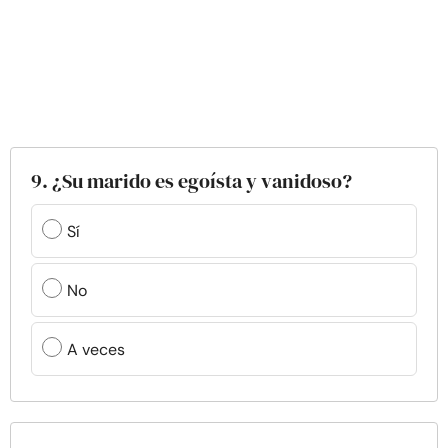
9. ¿Su marido es egoísta y vanidoso?
Sí
No
A veces