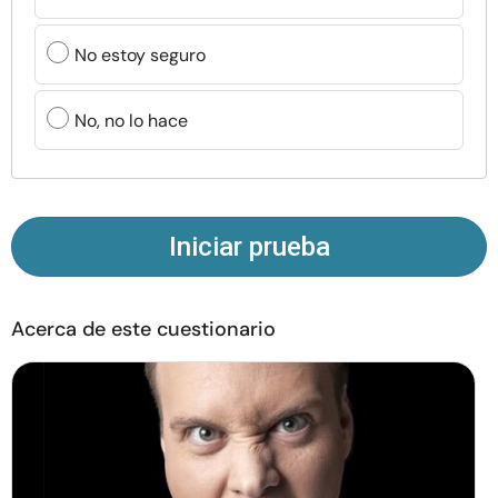
Recursos
No estoy seguro
Comunidad
No, no lo hace
Encuentra un terapeuta
Idioma
ES
Iniciar prueba
Sobre nosotros
Contáctanos
Escríbenos
Publicidad con
nosotros
Acerca de este cuestionario
© Copyright 2026. Todos los derechos reservados.