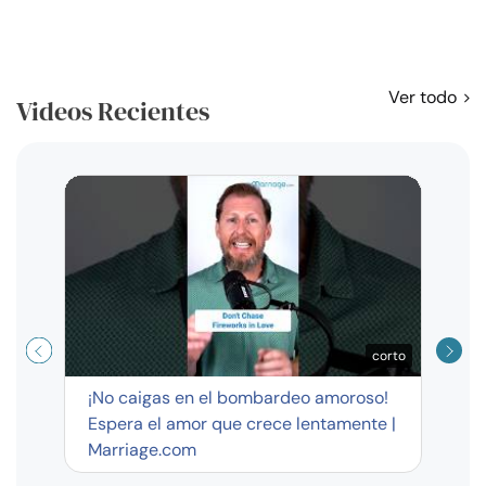
Ver todo
Videos Recientes
Curso
exag
corto
¡No caigas en el bombardeo amoroso!
Espera el amor que crece lentamente |
Marriage.com