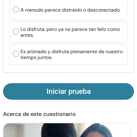
Recursos
A menudo parece distraído o desconectado.
Comunidad
Lo disfruta, pero ya no parece tan feliz como
antes.
Encuentra un terapeuta
Es animado y disfruta plenamente de nuestro
Idioma
ES
tiempo juntos.
Sobre nosotros
Contáctanos
Escríbenos
Publicidad con
nosotros
Iniciar prueba
© Copyright 2026. Todos los derechos reservados.
Acerca de este cuestionario