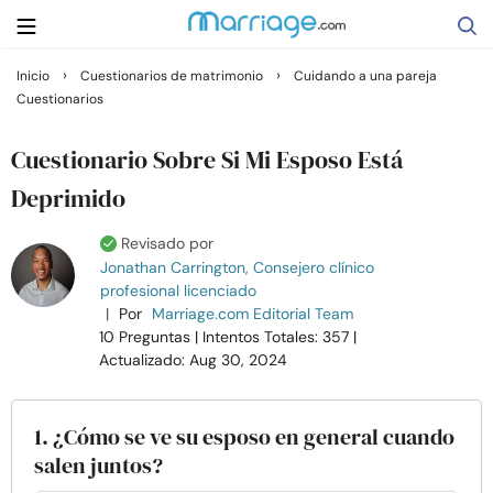
›
›
Inicio
Cuestionarios de matrimonio
Cuidando a una pareja
Cuestionarios
Buscar
Cuestionario Sobre Si Mi Esposo Está
Casarse
Deprimido
Revisado por
Relaciones
Jonathan Carrington, Consejero clínico
profesional licenciado
|
Por
Marriage.com Editorial Team
Familia
10 Preguntas
| Intentos Totales: 357
|
Actualizado: Aug 30, 2024
Ayuda
1. ¿Cómo se ve su esposo en general cuando
Cursos
salen juntos?