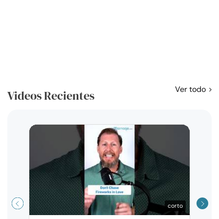
Ver todo
Videos Recientes
Curso
exag
corto