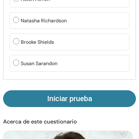
Recursos
Natasha Richardson
Comunidad
Encuentra un terapeuta
Brooke Shields
Idioma
ES
Susan Sarandon
Sobre nosotros
Contáctanos
Escríbenos
Publicidad con
nosotros
Iniciar prueba
© Copyright 2026. Todos los derechos reservados.
Acerca de este cuestionario