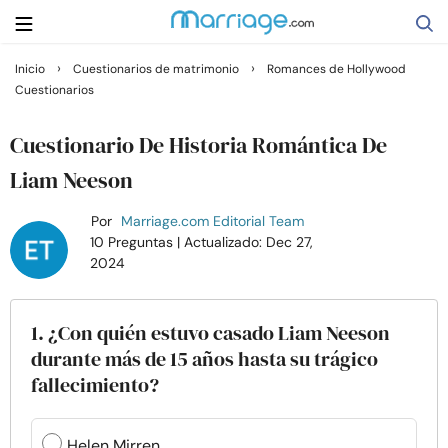
›
›
Inicio
Cuestionarios de matrimonio
Romances de Hollywood
Cuestionarios
Buscar
Cuestionario De Historia Romántica De
Casarse
Liam Neeson
Por
Marriage.com Editorial Team
Relaciones
10 Preguntas
| Actualizado: Dec 27,
2024
Familia
1. ¿Con quién estuvo casado Liam Neeson
Ayuda
durante más de 15 años hasta su trágico
fallecimiento?
Cursos
Helen Mirren