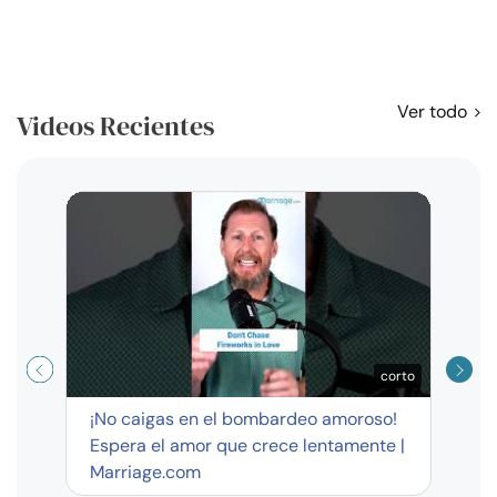
Ver todo
Videos Recientes
Curso
exag
corto
¡No caigas en el bombardeo amoroso!
Espera el amor que crece lentamente |
Marriage.com