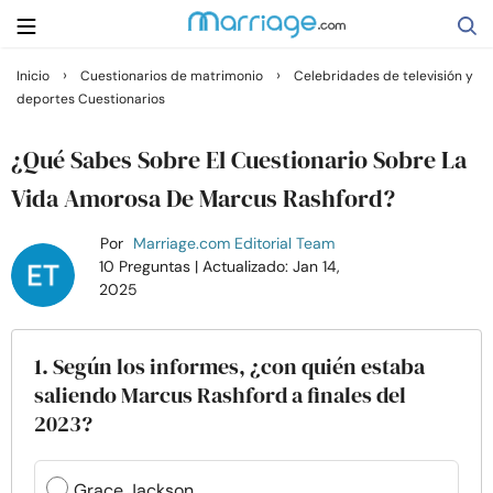
›
›
Inicio
Cuestionarios de matrimonio
Celebridades de televisión y
deportes Cuestionarios
Buscar
¿Qué Sabes Sobre El Cuestionario Sobre La
Casarse
Vida Amorosa De Marcus Rashford?
Por
Marriage.com Editorial Team
Relaciones
10 Preguntas
| Actualizado: Jan 14,
2025
Familia
1. Según los informes, ¿con quién estaba
Ayuda
saliendo Marcus Rashford a finales del
2023?
Cursos
Grace Jackson