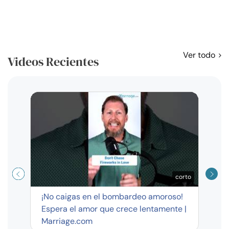
Ver todo
Videos Recientes
Curso
exag
corto
¡No caigas en el bombardeo amoroso!
Espera el amor que crece lentamente |
Marriage.com