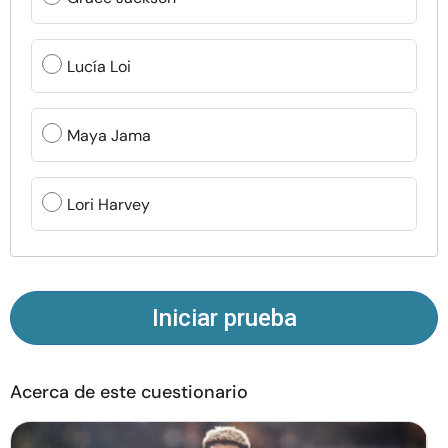
Recursos
Lucía Loi
Comunidad
Encuentra un terapeuta
Maya Jama
Idioma
ES
Lori Harvey
Sobre nosotros
Contáctanos
Escríbenos
Publicidad con
nosotros
Iniciar prueba
© Copyright 2026. Todos los derechos reservados.
Acerca de este cuestionario