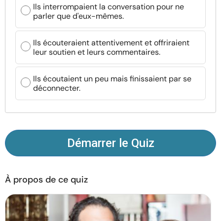
Ils interrompaient la conversation pour ne
Ressources
parler que d'eux-mêmes.
Communauté
Ils écouteraient attentivement et offriraient
leur soutien et leurs commentaires.
Trouver un thérapeute
Ils écoutaient un peu mais finissaient par se
déconnecter.
Langue
FR
À propos de nous
Contact
Écrivez pour nous
Publicité avec
Démarrer le Quiz
nous
© Copyright 2026. Tous droits réservés.
À propos de ce quiz