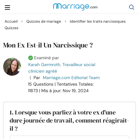
›
›
Accueil
Quizzes de mariage
Identifier les traits narcissiques
Quizzes
Rechercher
Mon Ex Est-il Un Narcissique ?
Se marier
Examiné par
Karah Germroth, Travailleur social
clinicien agréé
Relations
|
Par
Marriage.com Editorial Team
15 Questions
| Tentatives Totales:
Famille
11873
| Mis à jour: Nov 19, 2024
Aide
1. Lorsque vous parliez à votre ex d'une
dure journée de travail, comment réagirait-
Cours
il ?