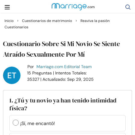
›
›
Inicio
Cuestionarios de matrimonio
Reaviva la pasión
Cuestionarios
Buscar
Cuestionario Sobre Si Mi Novio Se Siente
Casarse
Atraído Sexualmente Por Mí
Por
Marriage.com Editorial Team
Relaciones
15 Preguntas
| Intentos Totales:
35327
| Actualizado: Sep 29, 2025
Familia
1. ¿Tú y tu novio ya han tenido intimidad
Ayuda
física?
Cursos
¡Sí, me encantó!