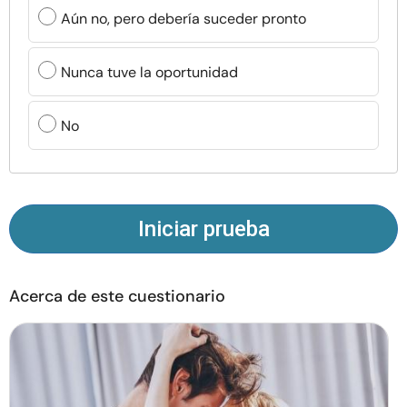
Recursos
Aún no, pero debería suceder pronto
Comunidad
Nunca tuve la oportunidad
Encuentra un terapeuta
No
Idioma
ES
Iniciar prueba
Sobre nosotros
Contáctanos
Escríbenos
Publicidad con
nosotros
Acerca de este cuestionario
© Copyright 2026. Todos los derechos reservados.