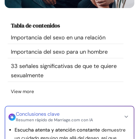
Recursos
Comunidad
Tabla de contenidos
Importancia del sexo en una relación
Encuentra un terapeuta
Importancia del sexo para un hombre
Idioma
ES
33 señales significativas de que te quiere
sexualmente
Sobre nosotros
Contáctanos
Escríbenos
Publicidad con
View more
nosotros
© Copyright 2026. Todos los derechos reservados.
Conclusiones clave
Resumen rápido de Marriage.com con IA
Escucha atenta y atención constante
demuestre
un cuidado genuino más allá del deseo, así que