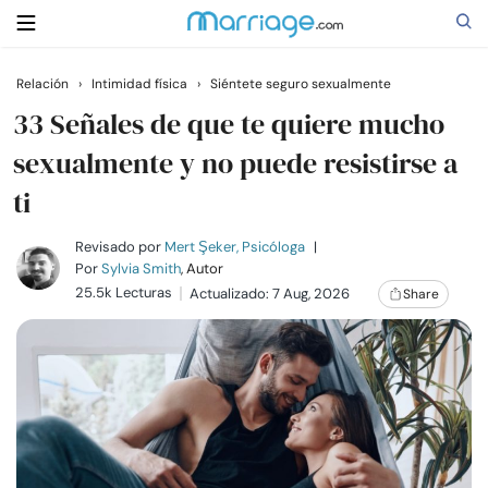
Relación
›
Intimidad física
›
Siéntete seguro sexualmente
Buscar
33 Señales de que te quiere mucho
sexualmente y no puede resistirse a
ti
Casarse
Revisado por
Mert Şeker, Psicóloga
|
Relaciones
Por
Sylvia Smith
, Autor
25.5k Lecturas
Actualizado: 7 Aug, 2026
Share
Familia
Ayuda
Cursos