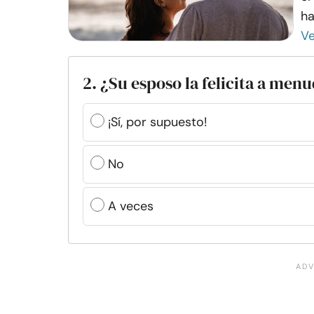
ha
V
2. ¿Su esposo la felicita a men
¡Sí, por supuesto!
No
A veces