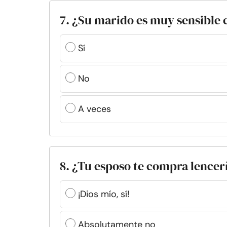
7. ¿Su marido es muy sensible 
Sí
No
A veces
8. ¿Tu esposo te compra lencerí
¡Dios mío, sí!
Absolutamente no