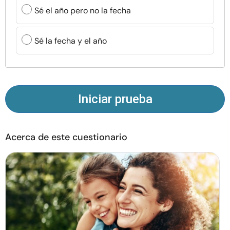
Recursos
Sé el año pero no la fecha
Comunidad
Sé la fecha y el año
Encuentra un terapeuta
Idioma
ES
Iniciar prueba
Acerca de este cuestionario
Sobre nosotros
Contáctanos
Escríbenos
Publicidad con
nosotros
© Copyright 2026. Todos los derechos reservados.