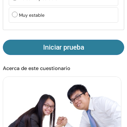
Recursos
Muy estable
Comunidad
Encuentra un terapeuta
Iniciar prueba
Idioma
ES
Acerca de este cuestionario
Sobre nosotros
Contáctanos
Escríbenos
Publicidad con
nosotros
© Copyright 2026. Todos los derechos reservados.