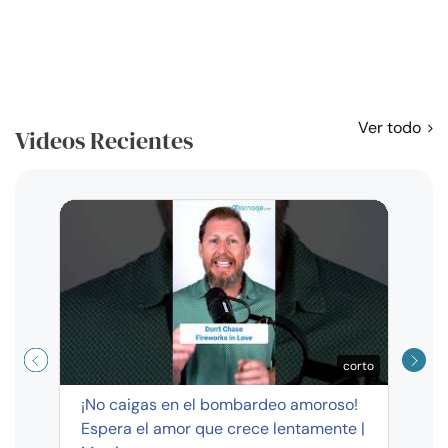
Ver todo
Videos Recientes
Curso
exag
corto
¡No caigas en el bombardeo amoroso!
Espera el amor que crece lentamente |