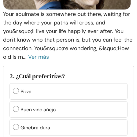
Your soulmate is somewhere out there, waiting for
the day where your paths will cross, and
you&rsquo;ll live your life happily ever after. You
don't know who that person is, but you can feel the
connection. You&rsquo;re wondering, &lsquo;How
old Is m...
Ver más
2. ¿Cuál preferirías?
Pizza
Buen vino añejo
Ginebra dura