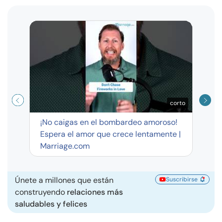
Curso
exag
corto
¡No caigas en el bombardeo amoroso!
Espera el amor que crece lentamente |
Marriage.com
Únete a millones que están
Suscribirse
construyendo
relaciones más
saludables y felices