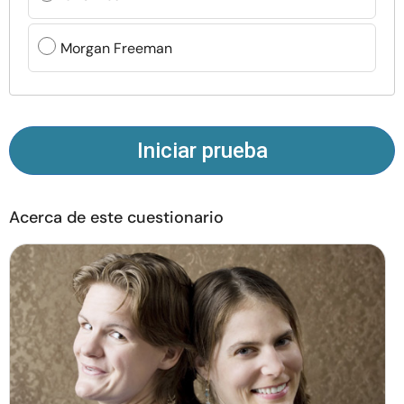
Recursos
Morgan Freeman
Comunidad
Encuentra un terapeuta
Iniciar prueba
Idioma
ES
Acerca de este cuestionario
Sobre nosotros
Contáctanos
Escríbenos
Publicidad con
nosotros
© Copyright 2026. Todos los derechos reservados.