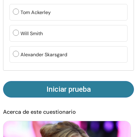
Recursos
Tom Ackerley
Comunidad
Will Smith
Encuentra un terapeuta
Alexander Skarsgard
Idioma
ES
Sobre nosotros
Contáctanos
Escríbenos
Publicidad con
Iniciar prueba
nosotros
© Copyright 2026. Todos los derechos reservados.
Acerca de este cuestionario