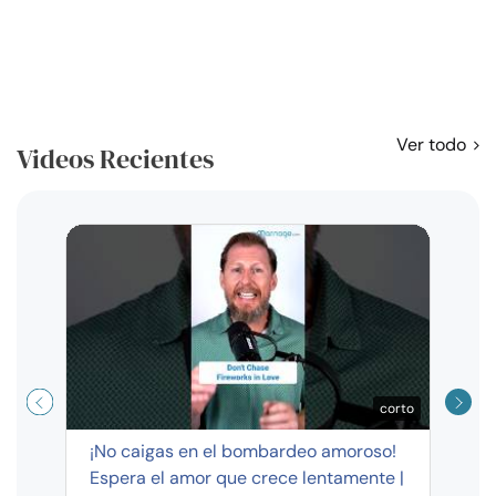
Ver todo
Videos Recientes
Curso
exag
corto
¡No caigas en el bombardeo amoroso!
Espera el amor que crece lentamente |