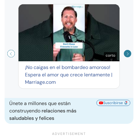
Curso
exag
corto
¡No caigas en el bombardeo amoroso!
Espera el amor que crece lentamente |
Marriage.com
Únete a millones que están
Suscribirse
construyendo
relaciones más
saludables y felices