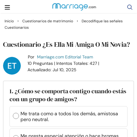
›
›
Inicio
Cuestionarios de matrimonio
Decodifique las señales
Cuestionarios
Buscar
Cuestionario ¿Es Ella Mi Amiga O Mi Novia?
Casarse
Por
Marriage.com Editorial Team
10 Preguntas
| Intentos Totales: 427
|
Actualizado: Jul 10, 2025
Relaciones
Familia
1. ¿Cómo se comporta contigo cuando estás
con un grupo de amigos?
Ayuda
Me trata como a todos los demás, amistosa
pero neutral.
Cursos
Me presta especial atención o hace bromas