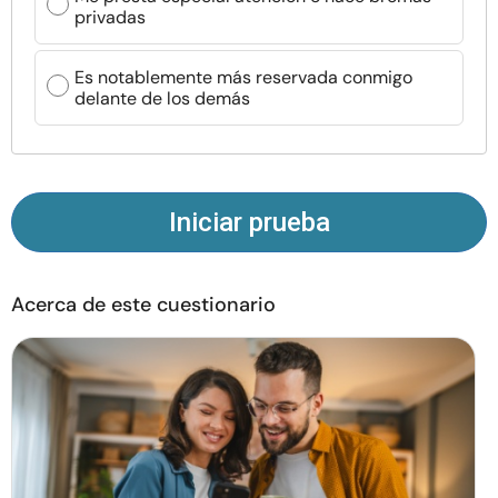
privadas
Recursos
Es notablemente más reservada conmigo
Comunidad
delante de los demás
Encuentra un terapeuta
Idioma
ES
Iniciar prueba
Sobre nosotros
Contáctanos
Escríbenos
Publicidad con
Acerca de este cuestionario
nosotros
© Copyright 2026. Todos los derechos reservados.