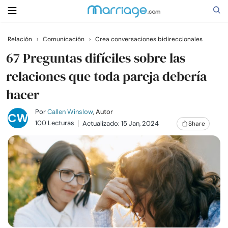
Relación
›
Comunicación
›
Crea conversaciones bidireccionales
Buscar
67 Preguntas difíciles sobre las
relaciones que toda pareja debería
hacer
Casarse
Por
Callen Winslow
, Autor
Relaciones
100 Lecturas
Actualizado: 15 Jan, 2024
Share
Familia
Ayuda
Cursos