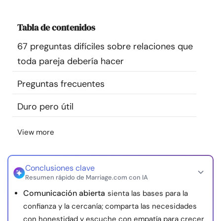
Recursos
Tabla de contenidos
Comunidad
67 preguntas difíciles sobre relaciones que
toda pareja debería hacer
Encuentra un terapeuta
Preguntas frecuentes
Idioma
ES
Duro pero útil
View more
Sobre nosotros
Contáctanos
Escríbenos
Publicidad con
nosotros
© Copyright 2026. Todos los derechos reservados.
Conclusiones clave
Resumen rápido de Marriage.com con IA
Comunicación abierta
sienta las bases para la
confianza y la cercanía; comparta las necesidades
con honestidad y escuche con empatía para crecer