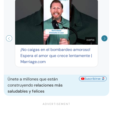
Curso
exag
corto
¡No caigas en el bombardeo amoroso!
Espera el amor que crece lentamente |
Marriage.com
Únete a millones que están
Suscribirse
construyendo
relaciones más
saludables y felices