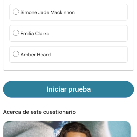
Recursos
Simone Jade Mackinnon
Comunidad
Emilia Clarke
Encuentra un terapeuta
Amber Heard
Idioma
ES
Sobre nosotros
Contáctanos
Escríbenos
Publicidad con
Iniciar prueba
nosotros
© Copyright 2026. Todos los derechos reservados.
Acerca de este cuestionario