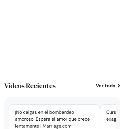
Videos Recientes
Ver todo
corto
¡No caigas en el bombardeo
Cursos de 
amoroso! Espera el amor que crece
exageració
lentamente | Marriage.com