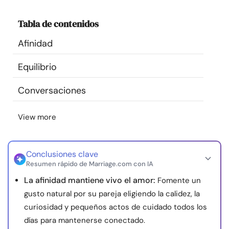
Recursos
Tabla de contenidos
Comunidad
Afinidad
Equilibrio
Encuentra un terapeuta
Conversaciones
Idioma
ES
View more
Sobre nosotros
Contáctanos
Escríbenos
Publicidad con
nosotros
Conclusiones clave
Resumen rápido de Marriage.com con IA
© Copyright 2026. Todos los derechos reservados.
La afinidad mantiene vivo el amor:
Fomente un
gusto natural por su pareja eligiendo la calidez, la
curiosidad y pequeños actos de cuidado todos los
días para mantenerse conectado.