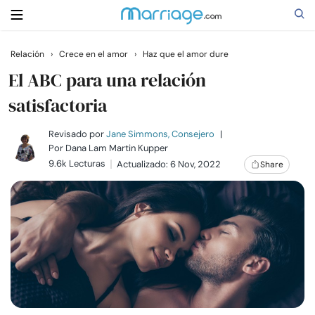
Relación
›
Crece en el amor
›
Haz que el amor dure
Buscar
El ABC para una relación
satisfactoria
Casarse
Revisado por
Jane Simmons, Consejero
|
Por
Dana Lam Martin Kupper
9.6k Lecturas
Actualizado: 6 Nov, 2022
Share
Relaciones
Familia
Ayuda
Cursos