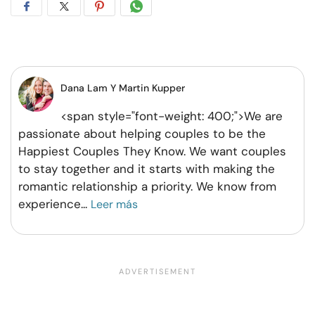
Compartir
Compartir
Compartir
Compartir
en
en
en
por
Facebook
Twitter
Pinterest
WhatsApp
Dana Lam Y Martin Kupper
<span style="font-weight: 400;">We are
passionate about helping couples to be the
Happiest Couples They Know. We want couples
to stay together and it starts with making the
romantic relationship a priority. We know from
experience
...
Leer más