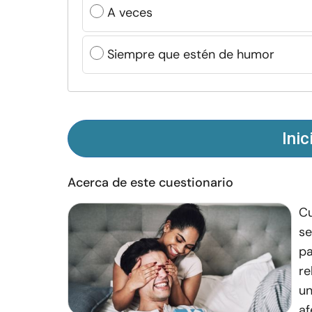
A veces
Siempre que estén de humor
Inic
Acerca de este cuestionario
Cu
se
pa
re
un
af