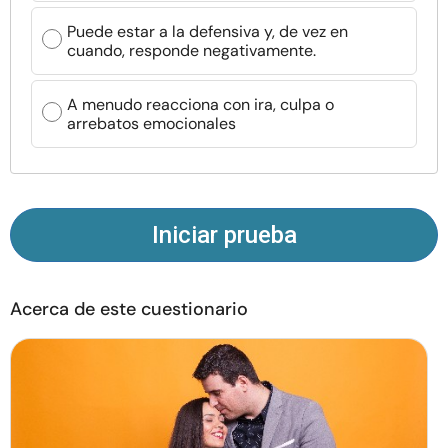
Recursos
Puede estar a la defensiva y, de vez en
cuando, responde negativamente.
Comunidad
A menudo reacciona con ira, culpa o
arrebatos emocionales
Encuentra un terapeuta
Idioma
ES
Iniciar prueba
Sobre nosotros
Contáctanos
Escríbenos
Publicidad con
nosotros
Acerca de este cuestionario
© Copyright 2026. Todos los derechos reservados.