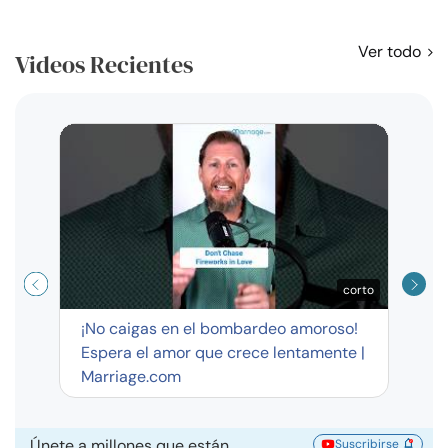
Ver todo
Videos Recientes
Curso
exag
corto
¡No caigas en el bombardeo amoroso!
Espera el amor que crece lentamente |
Marriage.com
Únete a millones que están
Suscribirse