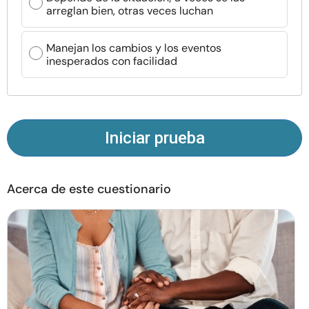
arreglan bien, otras veces luchan
Recursos
Manejan los cambios y los eventos
Comunidad
inesperados con facilidad
Encuentra un terapeuta
Idioma
ES
Iniciar prueba
Sobre nosotros
Contáctanos
Escríbenos
Publicidad con
Acerca de este cuestionario
nosotros
© Copyright 2026. Todos los derechos reservados.