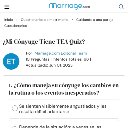
›
›
Inicio
Cuestionarios de matrimonio
Cuidando a una pareja
Cuestionarios
Buscar
¿Mi Cónyuge Tiene TEA Quiz?
Casarse
Por
Marriage.com Editorial Team
10 Preguntas
| Intentos Totales: 66
|
Actualizado: Jun 01, 2023
Relaciones
Familia
1. ¿Cómo maneja su cónyuge los cambios en
la rutina o los eventos inesperados?
Ayuda
Se sienten visiblemente angustiados y les
resulta difícil adaptarse
Cursos
Depende de la situación; a veces se las