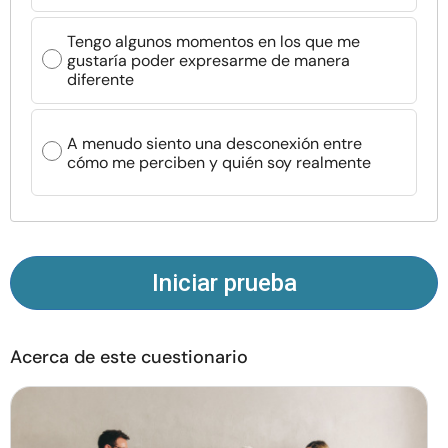
Recursos
Tengo algunos momentos en los que me
gustaría poder expresarme de manera
Comunidad
diferente
Encuentra un terapeuta
A menudo siento una desconexión entre
cómo me perciben y quién soy realmente
Idioma
ES
Sobre nosotros
Contáctanos
Escríbenos
Publicidad con
Iniciar prueba
nosotros
© Copyright 2026. Todos los derechos reservados.
Acerca de este cuestionario