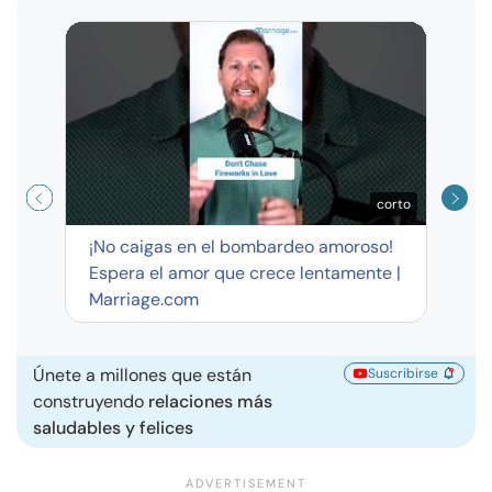
Curso
exag
corto
¡No caigas en el bombardeo amoroso!
Espera el amor que crece lentamente |
Marriage.com
Únete a millones que están
Suscribirse
construyendo
relaciones más
saludables y felices