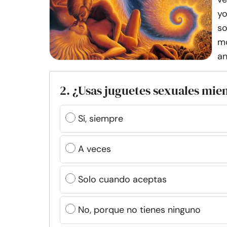
yo
so
mo
an
2. ¿Usas juguetes sexuales mien
Sí, siempre
A veces
Solo cuando aceptas
No, porque no tienes ninguno