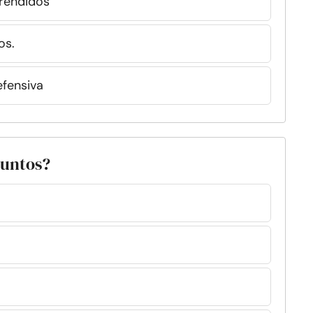
prendidos
os.
efensiva
juntos?