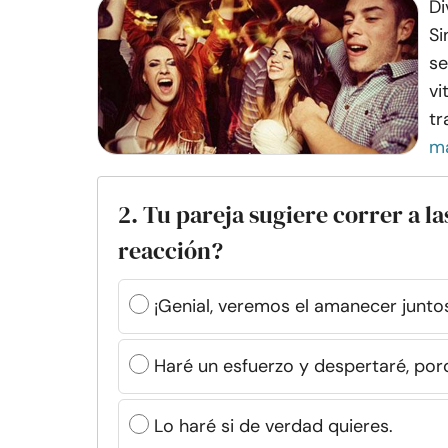
Di
Si
se
vi
tr
m
2. Tu pareja sugiere correr a la
reacción?
¡Genial, veremos el amanecer junto
Haré un esfuerzo y despertaré, por
Lo haré si de verdad quieres.