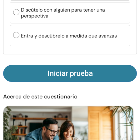
Recursos
Discútelo con alguien para tener una
perspectiva
Comunidad
Entra y descúbrelo a medida que avanzas
Encuentra un terapeuta
Idioma
ES
Iniciar prueba
Sobre nosotros
Contáctanos
Escríbenos
Publicidad con
nosotros
Acerca de este cuestionario
© Copyright 2026. Todos los derechos reservados.