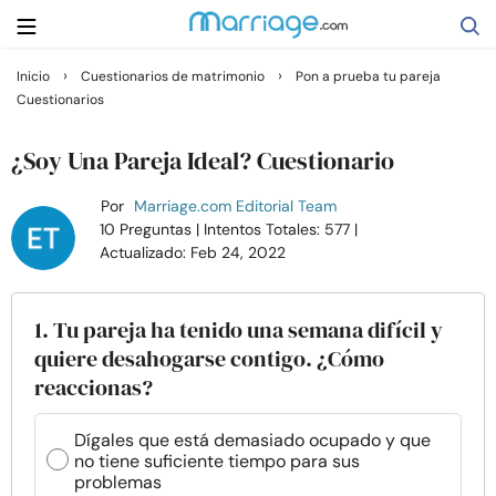
›
›
Inicio
Cuestionarios de matrimonio
Pon a prueba tu pareja
Cuestionarios
Buscar
¿Soy Una Pareja Ideal? Cuestionario
Casarse
Por
Marriage.com Editorial Team
10 Preguntas
| Intentos Totales: 577
|
Actualizado: Feb 24, 2022
Relaciones
Familia
1. Tu pareja ha tenido una semana difícil y
quiere desahogarse contigo. ¿Cómo
reaccionas?
Ayuda
Dígales que está demasiado ocupado y que
Cursos
no tiene suficiente tiempo para sus
problemas