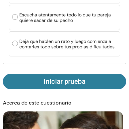
Recursos
Escucha atentamente todo lo que tu pareja
quiere sacar de su pecho
Comunidad
Encuentra un terapeuta
Deja que hablen un rato y luego comienza a
contarles todo sobre tus propias dificultades.
Idioma
ES
Sobre nosotros
Contáctanos
Escríbenos
Publicidad con
Iniciar prueba
nosotros
© Copyright 2026. Todos los derechos reservados.
Acerca de este cuestionario