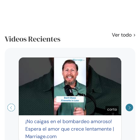
Ver todo
Videos Recientes
Curso
exag
corto
¡No caigas en el bombardeo amoroso!
Espera el amor que crece lentamente |
Marriage.com