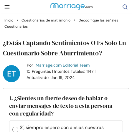
›
›
Inicio
Cuestionarios de matrimonio
Decodifique las señales
Cuestionarios
Buscar
¿Estás Captando Sentimientos O Es Solo Un
Casarse
Cuestionario Sobre Aburrimiento?
Por
Marriage.com Editorial Team
Relaciones
10 Preguntas
| Intentos Totales: 1147
|
Actualizado: Jan 19, 2024
Familia
1. ¿Sientes un fuerte deseo de hablar o
Ayuda
enviar mensajes de texto a esta persona
con regularidad?
Cursos
Sí, siempre espero con ansias nuestras