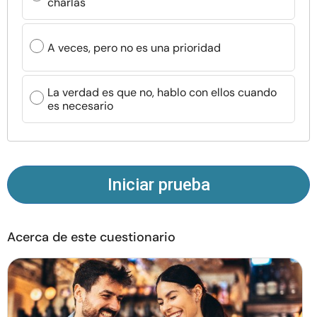
charlas
Recursos
A veces, pero no es una prioridad
Comunidad
Encuentra un terapeuta
La verdad es que no, hablo con ellos cuando
es necesario
Idioma
ES
Iniciar prueba
Sobre nosotros
Contáctanos
Escríbenos
Publicidad con
nosotros
© Copyright 2026. Todos los derechos reservados.
Acerca de este cuestionario