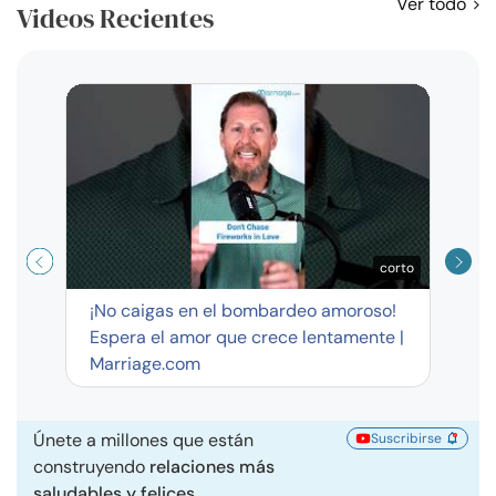
Ver todo
Videos Recientes
Curso
exag
corto
¡No caigas en el bombardeo amoroso!
Espera el amor que crece lentamente |
Marriage.com
Únete a millones que están
Suscribirse
construyendo
relaciones más
saludables y felices