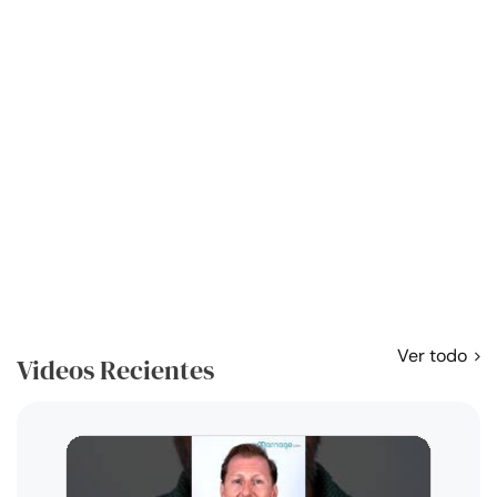
Ver todo
Videos Recientes
Curso
exag