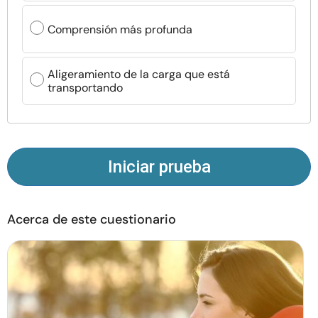
Recursos
Comprensión más profunda
Comunidad
Aligeramiento de la carga que está
transportando
Encuentra un terapeuta
Idioma
ES
Iniciar prueba
Sobre nosotros
Contáctanos
Escríbenos
Publicidad con
nosotros
Acerca de este cuestionario
© Copyright 2026. Todos los derechos reservados.