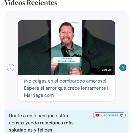
Videos Recientes
Curso
exag
corto
¡No caigas en el bombardeo amoroso!
Espera el amor que crece lentamente |
Marriage.com
Únete a millones que están
Suscribirse
construyendo
relaciones más
saludables y felices