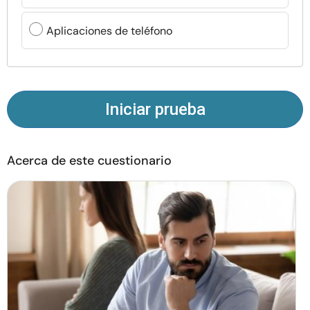
Recursos
Aplicaciones de teléfono
Comunidad
Encuentra un terapeuta
Iniciar prueba
Idioma
ES
Acerca de este cuestionario
Sobre nosotros
Contáctanos
Escríbenos
Publicidad con
nosotros
© Copyright 2026. Todos los derechos reservados.