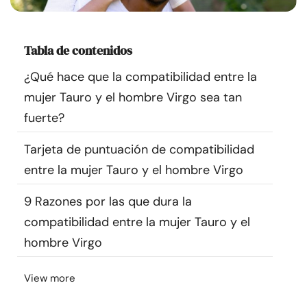
Recursos
Tabla de contenidos
Comunidad
¿Qué hace que la compatibilidad entre la
Encuentra un terapeuta
mujer Tauro y el hombre Virgo sea tan
fuerte?
Idioma
ES
Tarjeta de puntuación de compatibilidad
entre la mujer Tauro y el hombre Virgo
Sobre nosotros
Contáctanos
Escríbenos
Publicidad con
9 Razones por las que dura la
nosotros
compatibilidad entre la mujer Tauro y el
© Copyright 2026. Todos los derechos reservados.
hombre Virgo
View more