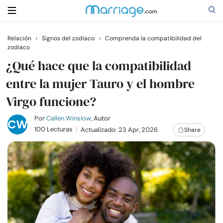
Relación
›
Signos del zodiaco
›
Comprenda la compatibilidad del
zodiaco
Buscar
¿Qué hace que la compatibilidad
entre la mujer Tauro y el hombre
Casarse
Virgo funcione?
Relaciones
Por
Callen Winslow
, Autor
100 Lecturas
Actualizado: 23 Apr, 2026
Share
Familia
Ayuda
Cursos