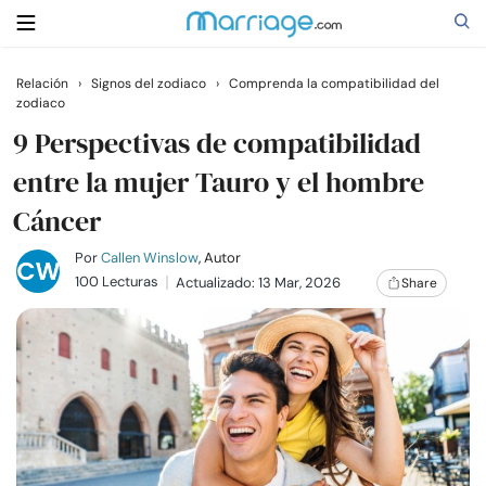
Relación
›
Signos del zodiaco
›
Comprenda la compatibilidad del
zodiaco
Buscar
9 Perspectivas de compatibilidad
entre la mujer Tauro y el hombre
Casarse
Cáncer
Relaciones
Por
Callen Winslow
, Autor
100 Lecturas
Actualizado: 13 Mar, 2026
Share
Familia
Ayuda
Cursos