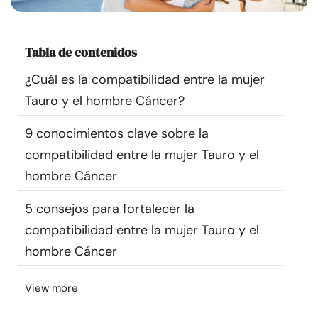
Recursos
Tabla de contenidos
Comunidad
¿Cuál es la compatibilidad entre la mujer
Encuentra un terapeuta
Tauro y el hombre Cáncer?
9 conocimientos clave sobre la
Idioma
ES
compatibilidad entre la mujer Tauro y el
hombre Cáncer
Sobre nosotros
Contáctanos
Escríbenos
Publicidad con
5 consejos para fortalecer la
nosotros
compatibilidad entre la mujer Tauro y el
© Copyright 2026. Todos los derechos reservados.
hombre Cáncer
View more