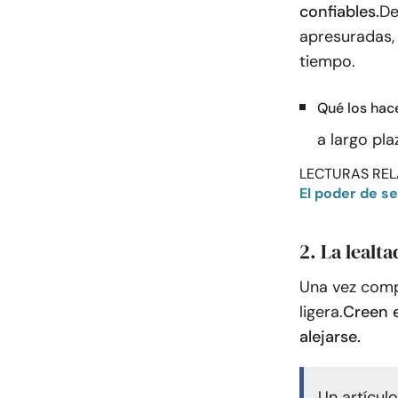
confiables.
De
apresuradas, 
tiempo.
Qué los hac
a largo pl
LECTURAS REL
El poder de s
2. La lealt
Una vez compr
ligera.
Creen e
alejarse.
Un artícul