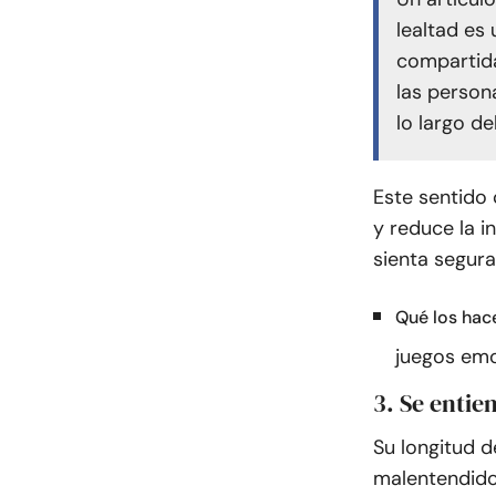
lealtad es 
compartida
las person
lo largo d
Este sentido
y reduce la i
sienta segura
Qué los hac
juegos emo
3. Se enti
Su longitud d
malentendido