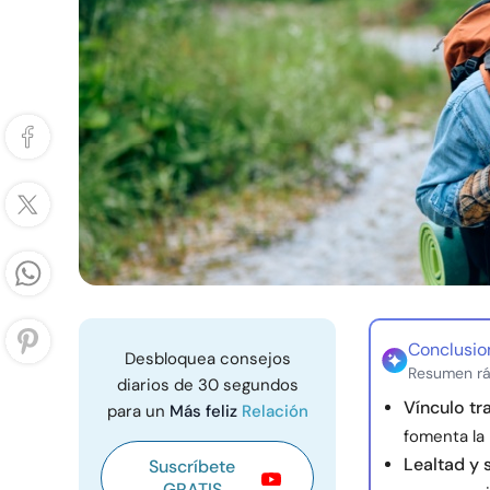
Conclusio
Desbloquea consejos
Resumen rá
diarios de 30 segundos
Vínculo tr
para un
Más feliz
Relación
fomenta la 
Lealtad y 
Suscríbete
GRATIS