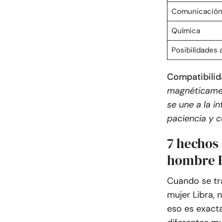
Comunicació
Química
Posibilidades a
Compatibilida
magnéticamen
se une a la i
paciencia y 
7 hechos 
hombre E
Cuando se tra
mujer Libra, 
eso es exacta