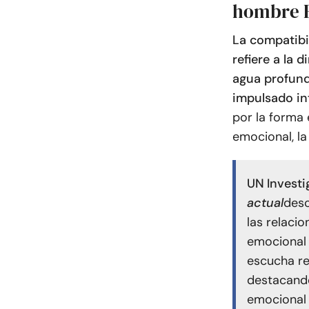
hombre E
La compatibi
refiere a la
agua profund
impulsado in
por la forma 
emocional, la
UN
Invest
actual
desc
las relacio
emocional 
escucha re
destacando
emocional 