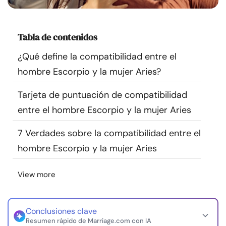
Recursos
Tabla de contenidos
Comunidad
¿Qué define la compatibilidad entre el
Encuentra un terapeuta
hombre Escorpio y la mujer Aries?
Tarjeta de puntuación de compatibilidad
Idioma
ES
entre el hombre Escorpio y la mujer Aries
7 Verdades sobre la compatibilidad entre el
Sobre nosotros
Contáctanos
Escríbenos
Publicidad con
hombre Escorpio y la mujer Aries
nosotros
© Copyright 2026. Todos los derechos reservados.
View more
Conclusiones clave
Resumen rápido de Marriage.com con IA